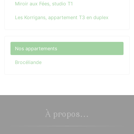
Miroir aux Fées, studio T1
Les Korrigans, appartement T3 en duplex
Nos appartements
Brocéliande
À propos...