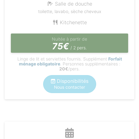
Salle de douche
toilette, lavabo, sèche cheveux
Kitchenette
Nuitée à partir de
75€
/ 2 pers.
Linge de lit et serviettes fournis. Supplément
Forfait
ménage obligatoire
. Personnes supplémentaires :
20€
/pers.
Disponibilités
Nous contacter